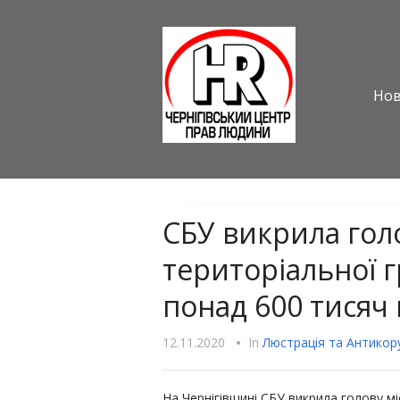
Но
СБУ викрила голо
територіальної г
понад 600 тисяч
12.11.2020
•
In
Люстрацiя та Антикору
На Чернігівщині СБУ викрила голову мі