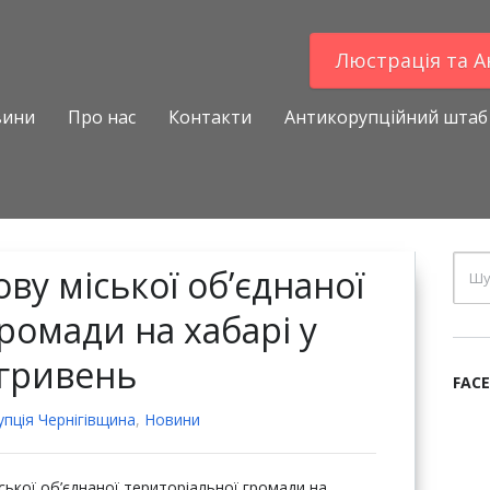
Люстрацiя та 
вини
Про нас
Контакти
Антикорупційний штаб
ву міської об’єднаної
ромади на хабарі у
 гривень
FAC
пцiя Чернігівщина
,
Новини
ської об’єднаної територіальної громади на