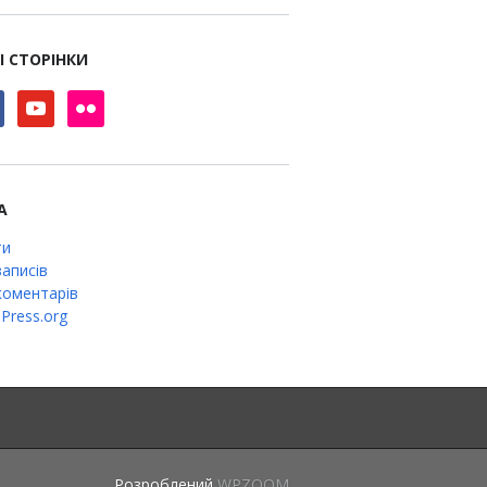
І СТОРІНКИ
book
youtube
flickr
А
ти
аписів
оментарів
Press.org
Розроблений
WPZOOM