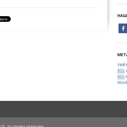
НАШ
face
МЕТ
Увій
RSS
з
RSS
к
Word
6. Усі права захищені.