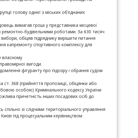
упції голову однієї з міських об’єднаних
довець вимагав гроші у представника місцевої
я ремонтно-будівельними роботами. За 630 тисяч
і вибори, обіцяв підряднику вирішити питання
ння капремонту спортивного комплексу для
у власному
еправомірної вигоди.
домлення фігуранту про підозру і обрання судом
 ст. 368 (прийняття пропозиції, обіцянки або
жбовою особою) Кримінального кодексу України
можлива причетність інших посадових осіб до
ь спільно зі слідчими територіального управління
 Києві під процесуальним керівництвом