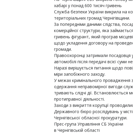
хабарі у понад 600 тисяч гривень
Служба безпеки України викрила на кор
територіальних громад Чернігівщини.
За попередніми даними слідства, поса
комерційної структури, яка займаєтьс
гривень фігурант, який програв місцев
щодо укладення договору на проведе
громади.
Правоохоронці затримали посадовця 
автомобілі після передачі всієї суми н
Наразі вирішується питання щодо пові
міри запобіжного заходу.
У межах кримінального провадження за
одержання неправомірної вигоди слу
тривають слідчі дії. Встановлюється 
протиправної діяльності.
Заходи з викриття корупції проводилис
Державного бюро розслідувань у місті
Чернігівської обласної прокуратури.
Прес-група Управління СБ України
в Чернігівській області