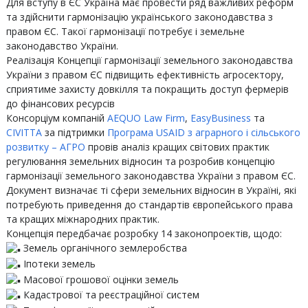
Для вступу в ЄС Україна має провести ряд важливих реформ
та здійснити гармонізацію українського законодавства з
правом ЄС. Такої гармонізації потребує і земельне
законодавство України.
Реалізація Концепції гармонізації земельного законодавства
України з правом ЄС підвищить ефективність агросектору,
сприятиме захисту довкілля та покращить доступ фермерів
до фінансових ресурсів
Консорціум компаній
AEQUO Law Firm
,
EasyBusiness
та
CIVITTA
за підтримки
Програма USAID з аграрного і сільського
розвитку – АГРО
провів аналіз кращих світових практик
регулювання земельних відносин та розробив концепцію
гармонізації земельного законодавства України з правом ЄС.
Документ визначає ті сфери земельних відносин в Україні, які
потребують приведення до стандартів європейського права
та кращих міжнародних практик.
Концепція передбачає розробку 14 законопроектів, щодо:
Земель органічного землеробства
Іпотеки земель
Масової грошової оцінки земель
Кадастрової та реєстраційної систем