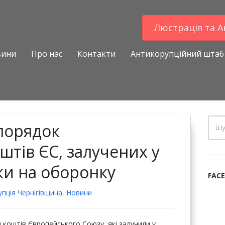
Люстрацiя та 
вини
Про нас
Контакти
Антикорупційний штаб
порядок
штів ЄС, залучених у
и на оборонку
FAC
пцiя Чернігівщина
,
Новини
коштів Європейського Союзу, які залучили у