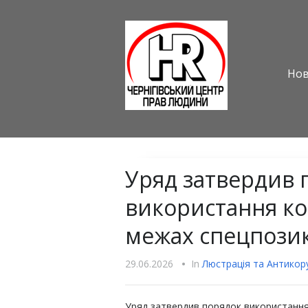
Но
Уряд затвердив 
використання ко
межах спецпозик
29.06.2026
•
In
Люстрацiя та Антикору
Уряд затвердив порядок використання 