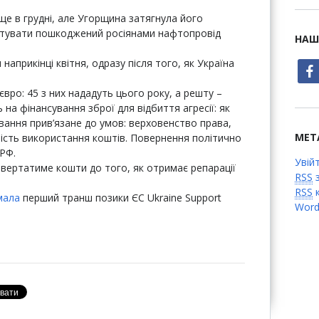
ще в грудні, але Угорщина затягнула його
нтувати пошкоджений росіянами нафтопровід
НАШ
априкінці квітня, одразу після того, як Україна
face
євро: 45 з них нададуть цього року, а решту –
на фінансування зброї для відбиття агресії: як
сування прив’язане до умов: верховенство права,
МЕТ
рість використання коштів. Повернення політично
 РФ.
Увій
овертатиме кошти до того, як отримає репарації
RSS
з
RSS
к
мала
перший транш позики ЄС Ukraine Support
Word