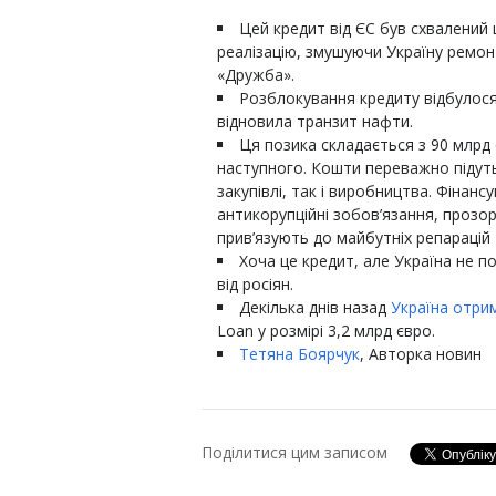
Цей кредит від ЄС був схвалений 
реалізацію, змушуючи Україну ремо
«Дружба».
Розблокування кредиту відбулося н
відновила транзит нафти.
Ця позика складається з 90 млрд 
наступного. Кошти переважно підуть 
закупівлі, так і виробництва. Фінан
антикорупційні зобов’язання, прозо
прив’язують до майбутніх репарацій
Хоча це кредит, але Україна не п
від росіян.
Декілька днів назад
Україна отри
Loan у розмірі 3,2 млрд євро.
Тетяна Боярчук
, Авторка новин
Поділитися цим записом