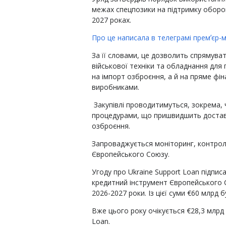
межах спецпозики на підтримку оборо
2027 роках.
Про це написала в телеграмі премʼєр-м
За її словами, це дозволить спрямуват
військової техніки та обладнання для 
на імпорт озброєння, а й на пряме фін
виробниками.
Закупівлі проводитимуться, зокрема, ч
процедурами, що пришвидшить достав
озброєння.
Запроваджується моніторинг, контроль
Європейського Союзу.
Угоду про Ukraine Support Loan підписа
кредитний інструмент Європейського 
2026-2027 роки. Із цієї суми €60 млрд
Вже цього року очікується €28,3 млрд
Loan.