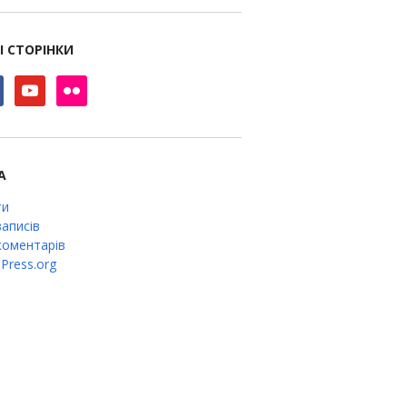
І СТОРІНКИ
book
youtube
flickr
А
ти
аписів
оментарів
Press.org