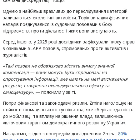
кампанії дискредитації тощо.
Однією з найбільш вразливих до переслідування категорій
залишаються екологічні активісти. Торік випадки фізичних
нападів поєднувалися із судовими позовами з боку
підприємств, проти діяльності яких вони виступають.
Серед іншого, у 2025 році дослідники зафіксували низку справ
з ознаками SLAPP-позовів, спрямованих проти активістів і
журналістів.
«Такі позови не обов’язково містять вимогу значної
компенсації — вони можуть бути спрямовані на
спростування інформації, але мають на меті виснаження
ресурсів, створення охолоджувального ефекту та
самоцензуру»,
— пояснили у звіті.
Попри фінансові та законодавчі ризики, Zmina наголошує на
стійкості громадянського суспільства, яке зберігає здатність
до мобілізації та впливу на рішення влади, залишаючись
«ключовим гарантом демократичного розвитку України».
Нагадаємо, згідно з попереднім дослідженням Zmina,
80%