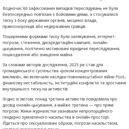
Водночас 66 зафіксованих випадків переслідувань не були
безпосередньо пов’язані з бойовими діями, а стосувалися
тиску з боку державних органів, місцевої влади,
правоохоронців або недержавних гравців.
Поширеними формами тиску були залякування, інтернет-
погрози, стеження, дискредитаційні кампанії, онлайн-
цькування, політично мотивовані юридичні переслідування,
пошкодження або знищення майна.
За словами авторів дослідження, 2025 рік став для
громадянського суспільства «роком концентрованих
викликів», які включали наслідки повномасштабної війни Росії,
фінансову нестабільність, інституційні конфлікти та зростання
внутрішнього тиску на активістів.
Згідно зі звітом, понад третина активістів повідомила про
досвід онлайн-цькування, а майже третина — про прямі
погрози. Жінки-журналістки зазнавали непропорційного
гендерно зумовленого насильства в онлайн-просторі.
Йдеться про сексуалізовані образи, погрози насильством,