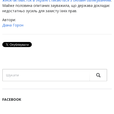
жінок-активісток в Україні стикаються з онлайн-залякуванням
.
Майже половина опитаних зауважила, що держава докладає
недостатньо зусиль для захисту їхніх прав.
Автори:
Діана Горон
FACEBOOK