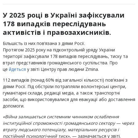
У 2025 році в Україні зафіксували
178 випадків переслідувань
активістів і правозахисників.
Більшість із них пов’язана з діями Росії.
Протягом 2025 року на підконтрольній уряду України
території зафіксували 178 випадків переслідувань, тиску та
втрат представників громадянського суспільства. Про
це
йдеться
у звіті Центру прав людини Zmina.
112 випадків (понад 60% від загальної кількості) пов’язані з
діями Росії. Під обстріли потрапляли волонтерські центри,
гуманітарні склади, редакції медіа, а також транспортні
засоби, що використовувалися для евакуації або доставлення
допомоги.
«Війна залишається системним чинником ослаблення
інституційної спроможності громадянського сектору — через
втрату людського потенціалу, матеріальних ресурсів і
постійний психологічний тиск»,
— зазначається у звіті.