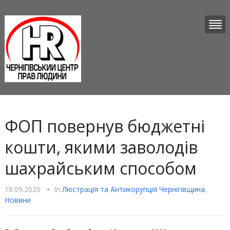
ФОП повернув бюджетні
кошти, якими заволодів
шахрайським способом
18.09.2020
•
In
Люстрацiя та Антикорупцiя Чернігівщина
,
Новини