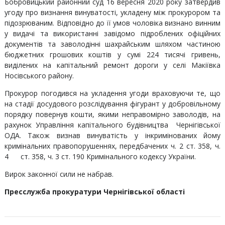
Бобровицький районний суд 16 вересня 2020 року затвердив
угоду про визнання винуватості, укладену між прокурором та
підозрюваним. Відповідно до її умов чоловіка визнано винним
у видачі та використанні завідомо підроблених офіційних
документів та заволодінні шахрайським шляхом частиною
бюджетних грошових коштів у сумі 224 тисячі гривень,
виділених на капітальний ремонт дороги у селі Макіївка
Носівського району.
Прокурор погодився на укладення угоди враховуючи те, що
на стадії досудового розслідування фігурант у добровільному
порядку повернув кошти, якими неправомірно заволодів, на
рахунок Управління капітального будівництва Чернігівської
ОДА. Також визнав винуватість у інкримінованих йому
кримінальних правопорушеннях, передбачених ч. 2 ст. 358, ч.
4 ст. 358, ч. 3 ст. 190 Кримінального кодексу України.
Вирок законної сили не набрав.
Пресслужба прокуратури Чернігівської області