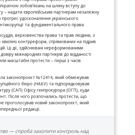
Україною зобовʼязань на шляху вступу до
ту – надати європейським партнерам незалежну
о прогрес удосконалення українського
антикорупції та фундаментального права.
осуддя, верховенства права та прав людини, з
 з хвилею контрреформ, спрямованих на підрив
ій. Ці дії, здійснювані нереформованими
довіру міжнародних партнерів до відданості
или масштабні протести – перші з часів
лила законопроєкт №12414, який обмежував
упційного бюро (НАБУ) та підпорядковував
атуру (САП) Офісу генпрокурора (ОГП), куди
нт. Після чого розпочались протести, що
не проголосував новий законопроєкт, який
передньої редакції.
ство — спроба захопити контроль над