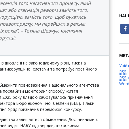
есенція того негативного процесу, який
дкат або стагнація реформ замість того,
НАШ
орупцією, замість того, щоб рухатись
 правопорядку, ми перейшли в режим
face
х років”, – Тетяна Шевчук, членкиня
орупції.
МЕТ
ідновлені на законодавчому рівні, тиск на
Увій
 антикорупційної системи та потребує постійного
RSS
з
RSS
к
Word
 обмежити повноваження Національного агентства
 та послабити моніторинг способу життя
я 2025 року владою саботувалось призначення
ектора Бюро економічної безпеки (БЕБ). Тільки
ерпня Уряд призначив переможця конкурсу.
одавства залишається обмеженим. Досі чинними є
жний аудит НАБУ підтвердив, що зокрема