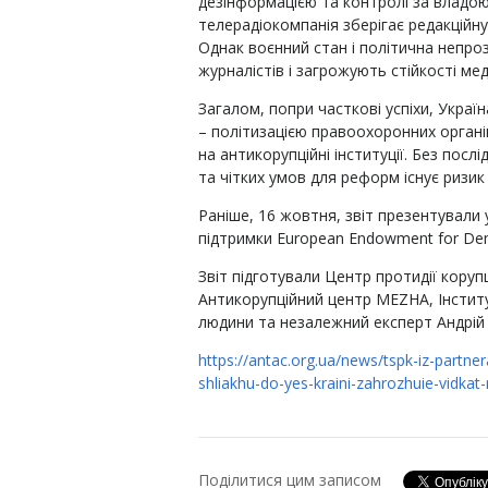
дезінформацією та контролі за владою,
телерадіокомпанія зберігає редакційн
Однак воєнний стан і політична непр
журналістів і загрожують стійкості ме
Загалом, попри часткові успіхи, Укра
– політизацією правоохоронних органі
на антикорупційні інституції. Без пос
та чітких умов для реформ існує ризик
Раніше, 16 жовтня, звіт презентували 
підтримки European Endowment for De
Звіт підготували Центр протидії коруп
Антикорупційний центр MEZHA, Інститут
людини та незалежний експерт Андрій 
https://antac.org.ua/news/tspk-iz-partne
shliakhu-do-yes-kraini-zahrozhuie-vidkat
Поділитися цим записом