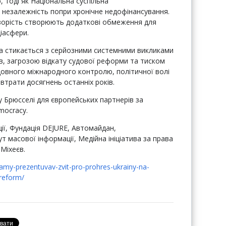
 тоді як Національна суспільна
у незалежність попри хронічне недофінансування.
озорість створюють додаткові обмеження для
діасфери.
їна стикається з серйозними системними викликами
в, загрозою відкату судової реформи та тиском
лідовного міжнародного контролю, політичної волі
 втрати досягнень останніх років.
у Брюсселі для європейських партнерів за
mocracy.
ції, Фундація DEJURE, Автомайдан,
 масової інформації, Медійна ініціатива за права
Міхеєв.
ramy-prezentuvav-zvit-pro-prohres-ukrainy-na-
-reform/