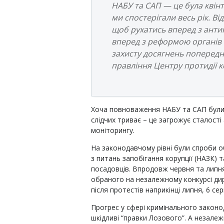
НАБУ та САП — це була квінт
ми спостерігали весь рік. Ві
щоб рухатись вперед з антик
вперед з реформою органів
захисту досягнень попередні
правління Центру протидії к
Хоча повноваження НАБУ та САП були в
слідчих триває – це загрожує сталості
моніторингу.
На законодавчому рівні були спроби
з питань запобігання корупції (НАЗК)
посадовців. Впродовж червня та липн
обраного на незалежному конкурсі дир
після протестів наприкінці липня, 6 с
Прогрес у сфері кримінального закон
шкідливі “правки Лозового”. А незале