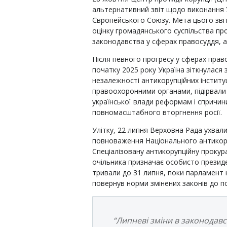
альтернативний звіт щодо виконання 
Європейського Союзу. Мета цього зві
оцінку громадянського суспільства пр
законодавства у сферах правосуддя, 
Після певного прогресу у сферах прав
початку 2025 року Україна зіткнулася
незалежності антикорупційних інституц
правоохоронними органами, підірвали 
української влади реформам і спричин
повномасштабного вторгнення росії.
Улітку, 22 липня Верховна Рада ухва
повноваження Національного антикор
Спеціалізовану антикорупційну прокур
очільника призначає особисто президе
тривали до 31 липня, поки парламент 
повернув норми змінених законів до по
“Липневі зміни в законодав