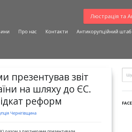
Люстрацiя та 
вини
Про нас
Контакти
Антикорупційний штаб
ми презентував звіт
їни на шляху до ЄС.
відкат реформ
FAC
пцiя Чернігівщина
ПК) разом з партнерами презентували