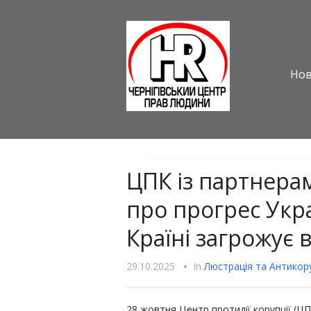
Но
ЦПК із партнера
про прогрес Укра
Країні загрожує 
29.10.2025
•
In
Люстрацiя та Антикору
28 жовтня Центр протидії корупції (Ц