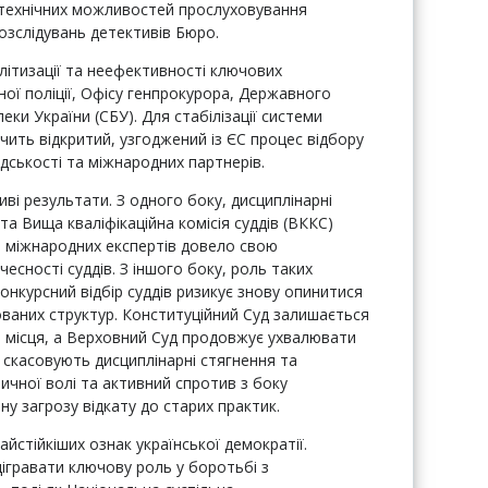
а технічних можливостей прослуховування
озслідувань детективів Бюро.
літизації та неефективності ключових
ої поліції, Офісу генпрокурора, Державного
еки України (СБУ). Для стабілізації системи
чить відкритий, узгоджений із ЄС процес відбору
адськості та міжнародних партнерів.
і результати. З одного боку, дисциплінарні
а Вища кваліфікаційна комісія суддів (ВККС)
я міжнародних експертів довело свою
сності суддів. З іншого боку, роль таких
онкурсний відбір суддів ризикує знову опинитися
ваних структур. Конституційний Суд залишається
і місця, а Верховний Суд продовжує ухвалювати
скасовують дисциплінарні стягнення та
ичної волі та активний спротив з боку
 загрозу відкату до старих практик.
йстійкіших ознак української демократії.
дігравати ключову роль у боротьбі з