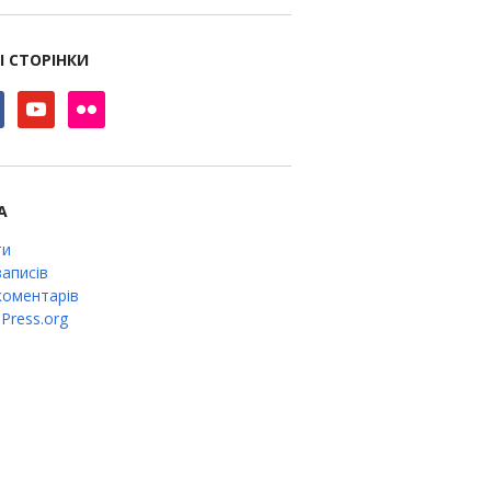
І СТОРІНКИ
book
youtube
flickr
А
ти
аписів
оментарів
Press.org