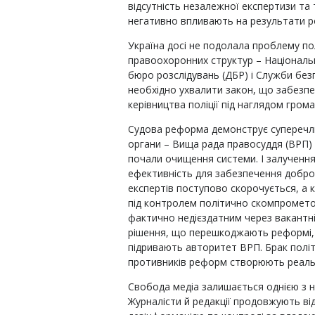
відсутність незалежної експертизи т
негативно впливають на результати р
Україна досі не подолала проблему по
правоохоронних структур – Національн
бюро розслідувань (ДБР) і Служби безп
необхідно ухвалити закон, що забезпе
керівництва поліції під наглядом гром
Судова реформа демонструє суперечлив
органи – Вища рада правосуддя (ВРП) т
почали очищення системи. І залученн
ефективність для забезпечення доброче
експертів поступово скорочується, а к
під контролем політично скомпромето
фактично недієздатним через вакантн
рішення, що перешкоджають реформі, 
підривають авторитет ВРП. Брак політ
противників реформ створюють реальну
Свобода медіа залишається однією з на
Журналісти й редакції продовжують ві