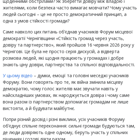
щоденними обстрілами? Як зберегти довіру між владою і
жителями, коли безпека часто вимагає мовчати? Чому участь
людей сьогодні – це не просто демократичний принцип, а
одна з умов стійкості громади?
Саме навколо цих питань об’єднав учасників Форум місцевої
демократії Чернігівщини «Стійкість громад через участь,
довіру та партнерство», який пройшов 16 червня 2026 року у
Чернігові. Це була не просто серія дискусій, а відверта
розмова людей, які щодня працюють у громадах і добре
знають ціну довіри, партнерства та спільної відповідальності.
У цьому відео
– думки, емоції та головні меседжі учасників
Форуму. Вони говорять про те, як війна змінила місцеву
демократію, чому голос жителів має звучати навіть у
найскладніших умовах, як народжується довіра і чому саме
вона разом із партнерством допомагає громадам не лише
вистояти, а й будувати майбутнє.
Попри різний досвід і різні виклики, усіх учасників Форуму
об’єднує спільне переконання: сильні громади будуються там,
де люди довіряють одне одному, беруть участь у спільних
рішеннях і готові діяти разом.