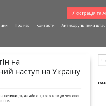
Люстрацiя та 
вини
Про нас
Контакти
Антикорупційний штаб
тін на
ий наступ на Україну
FAC
а починає дії, які або є підготовкою до чергової
раїни.