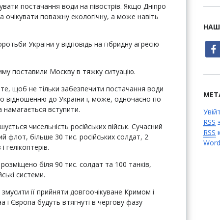
увати постачання води на півострів. Якщо Дніпро
а очікувати поважну екологічну, а може навіть
НАШ
ротьби України у відповідь на гібридну агресію
face
риму поставили Москву в тяжку ситуацію.
на те, щоб не тільки забезпечити постачання води
МЕТ
по відношенню до України і, може, одночасно по
а намагається вступити.
Увій
RSS
з
шується чисельність російських військ. Сучасний
RSS
к
й флот, більше 30 тис. російських солдат, 2
Word
і гелікоптерів.
озміщено біля 90 тис. солдат та 100 танків,
ські системи.
б змусити її прийняти довгоочікуване Кримом і
а і Європа будуть втягнуті в чергову фазу