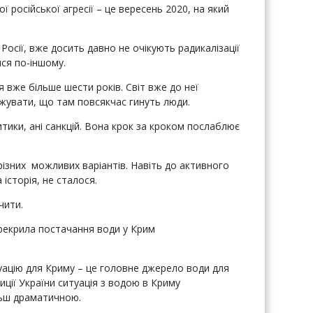
російської агресії – це вересень 2020, на який
Росії, вже досить давно не очікують радикалізації
ися по-іншому.
я вже більше шести років. Світ вже до неї
ажувати, що там повсякчас гинуть люди.
итики, ані санкцій. Вона крок за кроком послаблює
різних можливих варіантів. Навіть до активного
історія, не сталося.
чити.
ерекрила постачання води у Крим
уацію для Криму – це головне джерело води для
иції України ситуація з водою в Криму
ільш драматичною.