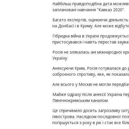
Найбільш правдоподібна дата можливої 
заплановані навчання “Кавказ 2020”.
Багато експертів, оцінюючи діяльність 
на Донбасі і в Криму. Але може відбут
Гібридна війна в Україні продовжуєтьс
пристосувався і навіть перестав заув
Росія не злякалась ані міжнародної кр
Україну.
Анексуючи Крим, Росія готувалася до 
озброєного спротиву, яке, як показала 
Але всього у Москві не могли передба
Майже одразу після анексії Україна п
Північнокримським каналом.
Це спричинило досить загрозливу сит
півострова. Наслідком послідовної поз
погіршується з року в рік і стає все б