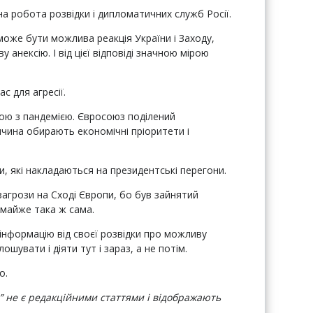
на робота розвідки і дипломатичних служб Росії.
 може бути можлива реакція України і Заходу,
анексію. І від цієї відповіді значною мірою
.
с для агресії.
бою з пандемією. Євросоюз поділений
еччина обирають економічні пріоритети і
 які накладаються на президентські перегони.
 загрози на Сході Європи, бо був зайнятий
 майже така ж сама.
інформацію від своєї розвідки про можливу
ошувати і діяти тут і зараз, а не потім.
о.
а” не є редакційними статтями і відображають