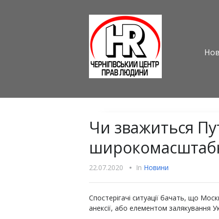
Но
Чи зважиться Пу
широкомасштабн
22.07.2020
•
In
Новини
Спостерігачі ситуації бачать, що Москв
анексії, або елементом залякування Ук