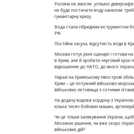
Росіяни не змогли успішно диверсифік
не буде постачати воду каналом: треб
гуманітарну кризу.
Вода стала гібридним інструментом бо
РФ.
Постійна засуха, відсутність води в К
Москва готує різні сценарії і готова 
в Крим, але й зробити черговий крок 
відношенню до НАТО, до якого Україн
Наразі на Кримському півострові збіль
Крим – це потужний військово-морськи
військових летовища з сотнями літаків 
На додачу вздовж кордону з Україною р
кілька тисяч бойових машин, артилерій
Чи це тільки залякування України, що
Москвою рішення, чи вже скоро Україн
військових дій?