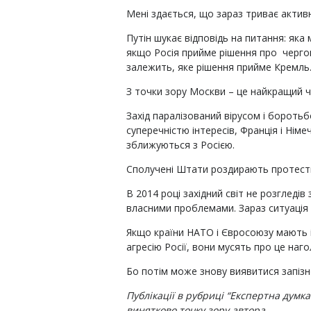
Мені здається, що зараз триває актив
Путін шукає відповідь на питання: яка
якщо Росія прийме рішення про чергову 
залежить, яке рішення прийме Кремль
З точки зору Москви – це найкращий ча
Захід паралізований вірусом і бороть
суперечністю інтересів, Франція і Нім
зближуються з Росією.
Сполучені Штати роздирають протести,
В 2014 році західний світ не розгледів
власними проблемами. Зараз ситуація
Якщо країни НАТО і Євросоюзу мають 
агресію Росії, вони мусять про це нагол
Бо потім може знову виявитися запізн
Публікації в рубриці “Експертна думк
винятково точку зору автора