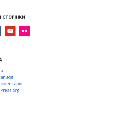
І СТОРІНКИ
book
youtube
flickr
А
ти
аписів
оментарів
Press.org