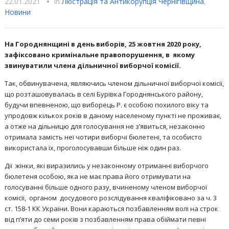
22.01.2021
•
In
Люстрацiя та Антикорупцiя Чернігівщина
,
Новини
На Городнянщині в день виборів, 25 жовтня 2020 року,
зафіксовано кримінальне правопорушення, в якому
звинуватили члена дільничної виборчої комісії.
Т
ак, обвинувачена, являючись членом дільничної виборчої комісії,
що розташовувалась в селі Бурівка Городнянського району,
будучи впевненою, що виборець Р. є особою похилого віку та
упродовж кількох років в даному населеному пункті не проживає,
а отже на дільницю для голосування не з’явиться, незаконно
отримала замість неї чотири виборчі бюлетені, та особисто
використала їх, проголосувавши більше ніж один раз.
Дії жінки, які виразились у незаконному отриманні виборчого
бюлетеня особою, яка не має права його отримувати на
голосуванні більше одного разу, вчиненому членом виборчої
комісії, органом досудового розслідування кваліфіковано за ч. 3
ст. 158-1 КК України. Вони караються позбавленням волі на строк
від п’яти до семи років з позбавленням права обіймати певні