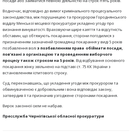
посади або займатися певною діяльністю на строк п’ять років.
Водночас, відповідно до вимог кримінального процесуального
законодавства, між порушницею та прокурором Городнянського
відділу Менської місцевої прокуратури укладено угоду про
визнання винуватості. Враховуючи щире каяття та відсутність
обставин, що обтяжують покарання, сторони погодилися з
призначенням зазначеній громадянці покарання у виді 5 років
позбавлення волі
з позбавленням права обіймати посади,
пов’язані з організацією та проведенням виборчого
процесу також строком на 5 років.
Від відбування основного
покарання жінку звільнено на підставі ст. 75 КК України з
встановленням іспитового строку.
Суд, переконавшись, що укладення угоди між прокурором та
обвинуваченою є добровільним і вона відповідає закону,
затвердив її та призначив узгоджене сторонами покарання.
Вирок законної сили не набрав.
Пресслужба Чернігівської обласної прокуратури