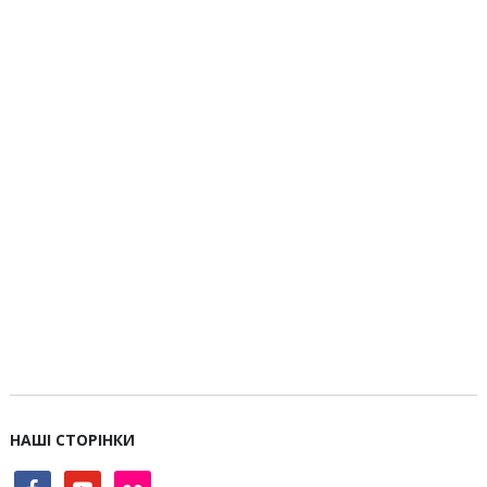
НАШІ СТОРІНКИ
facebook
youtube
flickr