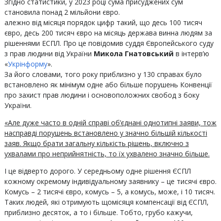
Згідно статистики, у 2023 році сума присуджених сум
становила понад 2 мільйони євро.
алежно від місяця порядок цифр такий, що десь 100 тисяч
євро, десь 200 тисяч євро на місяць держава винна людям за
рішеннями ЕСПЛ. Про це повідомив суддя Європейського суду
з прав людини від України
Микола
Гнатовський
в інтерв’ю
«
Укрінформу
».
За його словами, того року приблизно у 130 справах було
встановлено як мінімум одне або більше порушень Конвенції
про захист прав людини і основоположних свобод з боку
України.
«Але дуже часто в одній справі об’єднані однотипні заяви, тож
насправді порушень встановлено у значно більшій кількості
заяв. Якщо брати загальну кількість рішень, включно з
ухвалами про неприйнятність, то їх ухвалено значно більше.
І це відверто дорого. У середньому одне рішення ЄСПЛ
кожному окремому індивідуальному заявнику – це тисячі євро.
Комусь – 2 тисячі євро, комусь – 5, а комусь, може, і 10 тисяч.
Таких людей, які отримують щомісяця компенсації від ЄСПЛ,
приблизно десяток, а то і більше. Тобто, грубо кажучи,