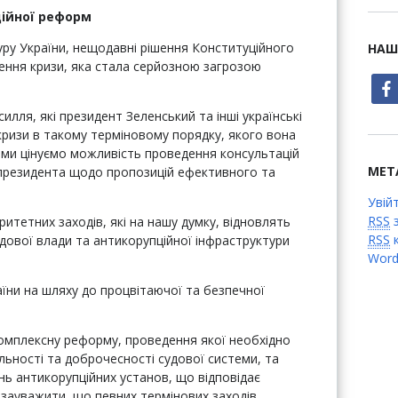
ційної реформ
ру України, нещодавні рішення Конституційного
НАШ
нення кризи, яка стала серйозною загрозою
face
силля, які президент Зеленський та інші українські
 кризи в такому терміновому порядку, якого вона
и ми цінуємо можливість проведення консультацій
МЕТ
т президента щодо пропозицій ефективного та
Увій
RSS
з
итетних заходів, які на нашу думку, відновлять
RSS
к
удової влади та антикорупційної інфраструктури
Word
їни на шляху до процвітаючої та безпечної
комплексну реформу, проведення якої необхідно
льності та доброчесності судової системи, та
ь антикорупційних установ, що відповідає
д зауважити, що певних термінових заходів