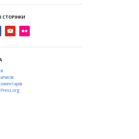
І СТОРІНКИ
book
youtube
flickr
А
ти
аписів
оментарів
Press.org