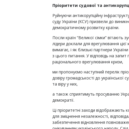
Пріоритети судової та антикоруп
Руйнуючи антикорупційну інфраструкту
суду України (КСУ) призвели до виник
демократичному розвитку країни.
Посли країн “Великої сімки” вітають зу
лідери доклали для врегулювання цієї
вимагає, і як близькі партнери Україн
з цього питання. У відповідь на запи
раціонального врегулювання кризи,
ми пропонуємо наступний перелік пріор
довіру громадськості до української с
та віру у них,
а також сприятимуть просуванню Укра
демократії.
Ці пріоритетні заходи відображають 
для зміцнення незалежності, відповіда
забезпечення відновлення повноважен
очікуванням українського народу. Слі