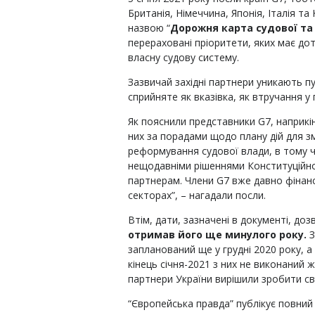
Британія, Німеччина, Японія, Італія т
назвою “
Дорожня карта судової та
перераховані пріоритети, яких має д
власну судову систему.
Зазвичай західні партнери уникають пу
сприйняте як вказівка, як втручання у
Як пояснили представники G7, наприкін
них за порадами щодо плану дій для зм
реформування судової влади, в тому ч
нещодавніми рішеннями Конституційно
партнерам. Члени G7 вже давно
фінан
секторах”, – нагадали посли.
Втім, дати, зазначені в документі, д
отримав його ще минулого року.
З
запланований ще у грудні 2020 року, а
кінець січня-2021 з них не виконаний
партнери України вирішили зробити св
“Європейська правда” публікує повний 