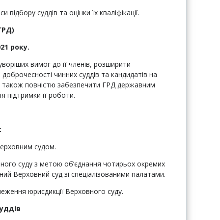
 відбору суддів та оцінки їх кваліфікації.
ГРД)
21 року.
воріших вимог до її членів, розширити
 доброчесності чинних суддів та кандидатів на
, а також повністю забезпечити ГРД державним
я підтримки її роботи.
:
Верховним судом.
вного суду з метою об’єднання чотирьох окремих
диний Верховний суд зі спеціалізованими палатами.
еження юрисдикції Верховного суду.
суддів