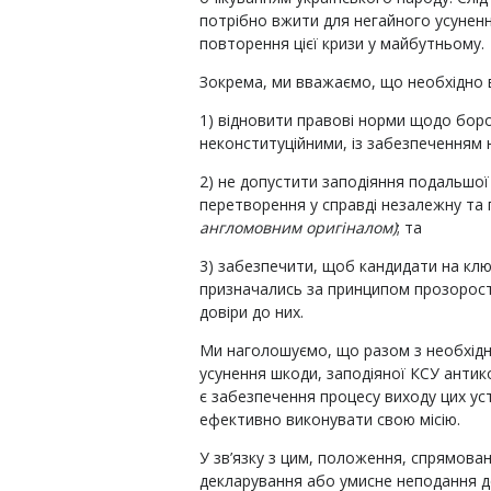
потрібно вжити для негайного усуненн
повторення цієї кризи у майбутньому.
Зокрема, ми вважаємо, що необхідно 
1) відновити правові норми щодо боро
неконституційними, із забезпеченням 
2) не допустити заподіяння подальшої 
перетворення у справді незалежну та 
англомовним оригіналом)
; та
3) забезпечити, щоб кандидати на клю
призначались за принципом прозорості
довіри до них.
Ми наголошуємо, що разом з необхід
усунення шкоди, заподіяної КСУ анти
є забезпечення процесу виходу цих ус
ефективно виконувати свою місію.
У зв’язку з цим, положення, спрямован
декларування або умисне неподання де