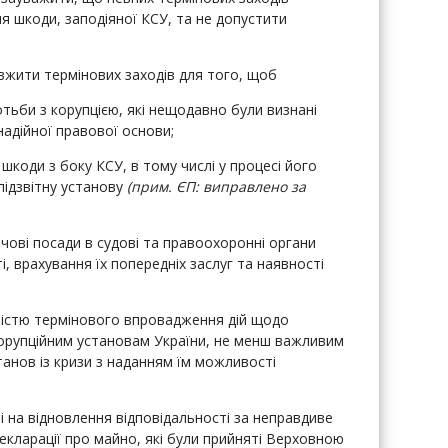
я шкоди, заподіяної КСУ, та не допустити
вжити термінових заходів для того, щоб
тьби з корупцією, які нещодавно були визнані
надійної правової основи;
шкоди з боку КСУ, в тому числі у процесі його
підзвітну установу
(прим. ЄП: виправлено за
чові посади в судові та правоохоронні органи
, врахування їх попередніх заслуг та наявності
ністю термінового впровадження дій щодо
корупційним установам України, не менш важливим
танов із кризи з наданням їм можливості
і на відновлення відповідальності за неправдиве
кларації про майно, які були прийняті Верховною