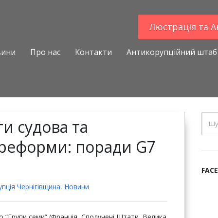
Люстрацiя та 
вини
Про нас
Контакти
Антикорупційний штаб
и судова та
 реформи: поради G7
FAC
пцiя Чернігівщина
,
Новини
то “Групи семи” (Франція, Сполучені Штати, Велика