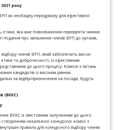
 2021 року
:
РП як необхідну передумову для ефективної
ь етики, яка має повноваження перевіряти чинних
і подання про звільнення членів ВРП до органів,
відбору членів ВРП, який забезпечить високі
 етики та доброчесності, із ефективним
едставників до цього процесу. Комісія з питань
ваних кандидатів із високим рівнем
ідальні за відбір/призначення на посади, будуть
в (ВККС)
ку
ння ВККС із змістовним залученням до цього
 створенням незалежної конкурсної комісії з
нутрішні правила для конкурсного відбору членів