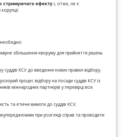
о стримуючого ефекту
і, отже, не є
корупції.
необхідно:
омірне збільшення кворуму для прийняття рішень
ру суддів КСУ до введення нових правил відбору.
розорий процес відбору на посади суддів КСУ із
иків міжнародних партнерів у перевірці всіх
ість та етичні вимоги до суддів КСУ.
 неупередженими при розгляді справ та проводити