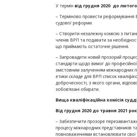
У термін
від
грудня 2020 до лютого
– Терміново провести реформування В
судової реформи.
– Створити незалежну комісію з питан
членів ВРП та подавати за необхідност
що приймають остаточне рішення.
– Запровадити новий прозорий процес 
стандарти щодо вимог до професійної
змістовним залученням міжнародних пр
етики складе для ВРП список кваліфіко
доброчесності, з якого органи, відпов
зобов’язані обирати.
Вища кваліфікаційна комісія судді
Від грудня 2020 до травня 2021 ро
– Забезпечити прозоре перезавантаже
процесу міжнародних представників та
повноваженнями встановлювати свої в