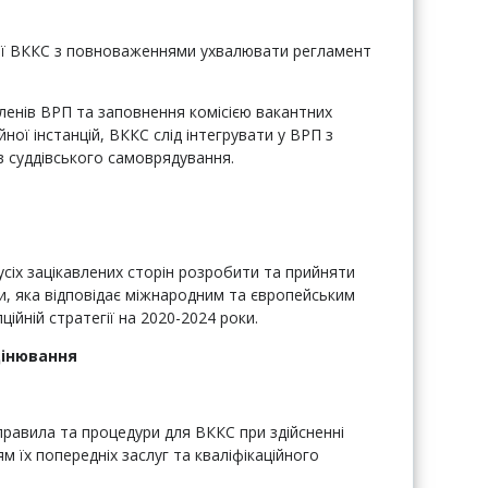
ої ВККС з повноваженнями ухвалювати регламент
ленів ВРП та заповнення комісією вакантних
йної інстанцій, ВККС слід інтегрувати у ВРП з
в суддівського самоврядування.
усіх зацікавлених сторін розробити та прийняти
и, яка відповідає міжнародним та європейським
ійній стратегії на 2020-2024 роки.
цінювання
 правила та процедури для ВККС при здійсненні
м їх попередніх заслуг та кваліфікаційного