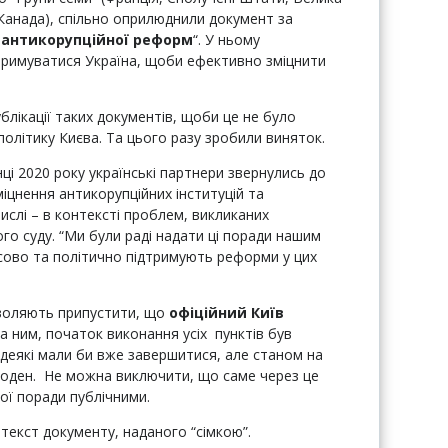
а Канада), спільно оприлюднили документ за
 антикорупційної реформ
“. У ньому
отримуватися Україна, щоби ефективно зміцнити
блікації таких документів, щоби це не було
 політику Києва. Та цього разу зробили виняток.
ці 2020 року українські партнери звернулись до
іцнення антикорупційних інституцій та
ислі – в контексті проблем, викликаних
го суду.
“Ми були раді надати ці поради нашим
сово та політично підтримують реформи у цих
озволяють припустити, що
офіційний Київ
а ним, початок виконання усіх пунктів був
 деякі мали би вже завершитися, але станом на
 жоден. Не можна виключити, що саме через це
ої поради публічними.
текст документу, наданого “сімкою”.