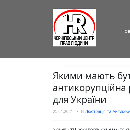
Но
Якими мають бут
антикорупційна
для України
25.01.2021
•
In
Люстрацiя та Антикору
5 січня 2021 року посли країн G7, тоб