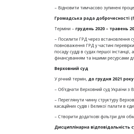
– Відновити тимчасово зупинені процеси
Громадська рада доброчесності (
Терміни –
грудень 2020 – травень 20
– Посилити ГРД через встановлення су
повноваження ГРД у частині перевірки
посаду судді в судах першої інстанції
фінансуванням та іншими ресурсами дл
Верховний суд
У річний термін,
до грудня 2021 року
– Об’єднати Верховний суд України з 
– Переглянути чинну структуру Верхо
касаційних судів і Великої палати в є
– Створити додаткові фільтри для обм
Дисциплінарна відповідальність 