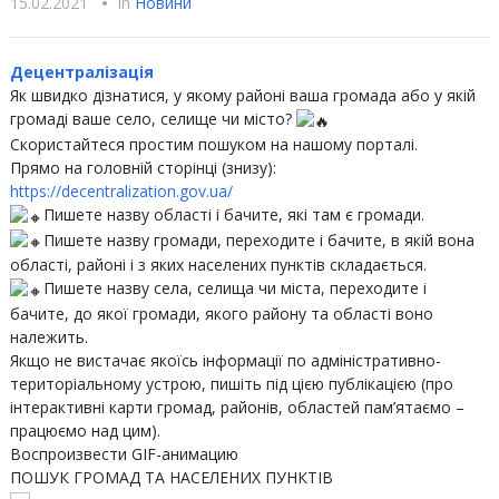
15.02.2021
•
In
Новини
Децентралізація
Як швидко дізнатися, у якому районі ваша громада або у якій
громаді ваше село, селище чи місто?
Скористайтеся простим пошуком на нашому порталі.
Прямо на головній сторінці (знизу):
https://decentralization.gov.ua/
Пишете назву області і бачите, які там є громади.
Пишете назву громади, переходите і бачите, в якій вона
області, районі і з яких населених пунктів складається.
Пишете назву села, селища чи міста, переходите і
бачите, до якої громади, якого району та області воно
належить.
Якщо не вистачає якоїсь інформації по адміністративно-
територіальному устрою, пишіть під цією публікацією (про
інтерактивні карти громад, районів, областей пам’ятаємо –
працюємо над цим).
Воспроизвести GIF-анимацию
ПОШУК ГРОМАД ТА НАСЕЛЕНИХ ПУНКТІВ