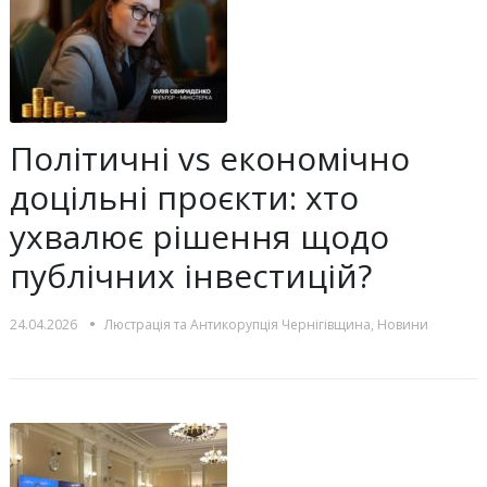
Політичні vs економічно
доцільні проєкти: хто
ухвалює рішення щодо
публічних інвестицій?
•
24.04.2026
Люстрацiя та Антикорупцiя Чернігівщина
,
Новини