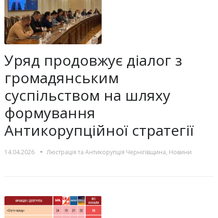
Уряд продовжує діалог з
громадянським
суспільством на шляху
формування
Антикорупційної стратегії
•
14.04.2026
Люстрацiя та Антикорупцiя Чернігівщина
,
Новини