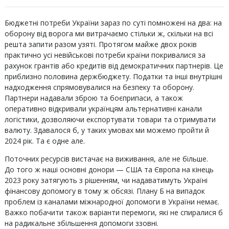
Бюджетні потреби України зараз по суті помножені на два: на
оборону від ворога ми витрачаємо стільки ж, скільки на всі
решта запити разом узяті. Протягом майже двох років
практично усі невійськові потреби країни покривалися за
рахунок грантів або кредитів від демократичних партнерів. Це
приблизно половина держбюджету. Податки та інші внутрішні
надходження спрямовувалися на безпеку та оборону.
Партнери надавали зброю та боєприпаси, а також
оперативно відкривали українцям альтернативні канали
логістики, дозволяючи експортувати товари та отримувати
валюту. Здавалося б, у таких умовах ми можемо пройти й
2024 рік. Та є одне але.
Поточних ресурсів вистачає на виживання, але не більше.
До того ж наші основні донори — США та Європа на кінець
2023 року затягують з рішенням, чи надаватимуть Україні
фінансову допомогу в тому ж обсязі. Плану Б на випадок
проблем із каналами міжнародної допомоги в України немає.
Важко побачити також варіанти перемоги, які не спиралися б
на радикальне збільшення допомоги ззовні.