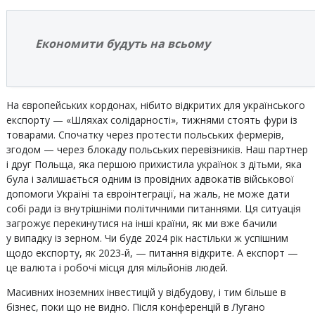
Економити будуть на всьому
На європейських кордонах, нібито відкритих для українського
експорту — «Шляхах солідарності», тижнями стоять фури із
товарами. Спочатку через протести польських фермерів,
згодом — через блокаду польських перевізників. Наш партнер
і друг Польща, яка першою прихистила українок з дітьми, яка
була і залишається одним із провідних адвокатів військової
допомоги Україні та євроінтеграції, на жаль, не може дати
собі ради із внутрішніми політичними питаннями. Ця ситуація
загрожує перекинутися на інші країни, як ми вже бачили
у випадку із зерном. Чи буде 2024 рік настільки ж успішним
щодо експорту, як 2023‑й, — питання відкрите. А експорт —
це валюта і робочі місця для мільйонів людей.
Масивних іноземних інвестицій у відбудову, і тим більше в
бізнес, поки що не видно. Після конференцій в Лугано