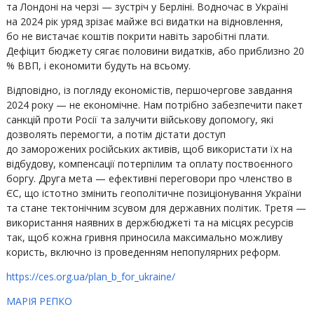
та Лондоні на черзі — зустріч у Берліні. Водночас в Україні
на 2024 рік уряд зрізає майже всі видатки на відновлення,
бо не вистачає коштів покрити навіть заробітні плати.
Дефіцит бюджету сягає половини видатків, або приблизно 20
% ВВП, і економити будуть на всьому.
Відповідно, із погляду економістів, першочергове завдання
2024 року — не економічне. Нам потрібно забезпечити пакет
санкцій проти Росії та залучити військову допомогу, які
дозволять перемогти, а потім дістати доступ
до заморожених російських активів, щоб використати їх на
відбудову, компенсації потерпілим та оплату поствоєнного
боргу. Друга мета — ефективні переговори про членство в
ЄС, що істотно змінить геополітичне позиціонування України
та стане тектонічним зсувом для державних політик. Третя —
використання наявних в держбюджеті та на місцях ресурсів
так, щоб кожна гривня приносила максимально можливу
користь, включно із проведенням непопулярних реформ.
https://ces.org.ua/plan_b_for_ukraine/
МАРІЯ РЕПКО