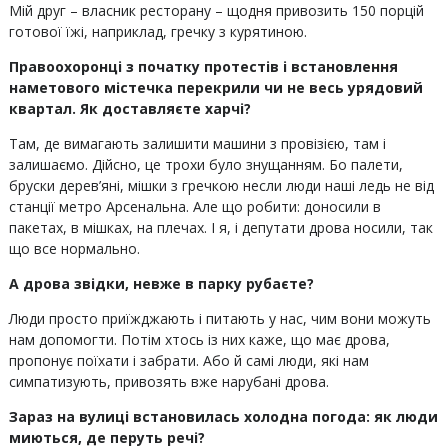
Мій друг – власник ресторану – щодня привозить 150 порцій
готової їжі, наприклад, гречку з курятиною.
Правоохоронці з початку протестів і встановлення
наметового містечка перекрили чи не весь урядовий
квартал. Як доставляєте харчі?
Там, де вимагають залишити машини з провізією, там і
залишаємо. Дійсно, це трохи було знущанням. Бо палети,
бруски дерев’яні, мішки з гречкою несли люди наші ледь не від
станції метро Арсенальна. Але що робити: доносили в
пакетах, в мішках, на плечах. І я, і депутати дрова носили, так
що все нормально.
А дрова звідки, невже в парку рубаєте?
Люди просто приїжджають і питають у нас, чим вони можуть
нам допомогти. Потім хтось із них каже, що має дрова,
пропонує поїхати і забрати. Або й самі люди, які нам
симпатизують, привозять вже нарубані дрова.
Зараз на вулиці встановилась холодна погода: як люди
миються, де перуть речі?