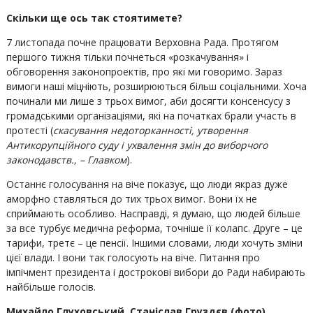
Скільки ще ось так стоятимете?
7 листопада почне працювати Верховна Рада. Протягом
першого тижня тільки почнеться «розкачування» і
обговорення законопроектів, про які ми говоримо. Зараз
вимоги наші міцніють, розширюються більш соціальними. Хоча
починали ми лише з трьох вимог, аби досягти консенсусу з
громадськими організаціями, які на початках брали участь в
протесті (
скасування недоторканності, утворення
Антикорупційного суду і ухвалення змін до виборчого
законодавств., – Главком
).
Останнє голосування на віче показує, що люди якраз дуже
аморфно ставляться до тих трьох вимог. Вони їх не
сприймають особливо. Насправді, я думаю, що людей більше
за все турбує медична реформа, точніше її колапс. Друге – це
тарифи, третє – це пенсії. Іншими словами, люди хочуть зміни
цієї влади. І вони так голосують на віче. Питання про
імпічмент президента і дострокові вибори до Ради набирають
найбільше голосів.
Михайло Глуховський, Станіслав Груздєв (фото),