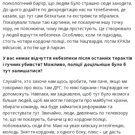
психологічний бар’єр, що людям було страшно сюди заходити.
До цього додайте по дискредитацію нас на телебаченні, де
казали, що тут самі безхатьки та екстремісти зібралися.
Показували тільки такі картинки, не показуючи іншу точку
зору, не пояснюючи, чому люди протестують. Це створювало
у людей відчуття небезпеки. Особливо, коли ти підходиш,
стоїть чотири кордони поліції, потім Нацгвардія, потім КРАЗи
військові, а потім ще й паркан.
У вас немає відчуття небезпеки після останніх терактів
і гучних убивств? Можливо, поліції доцільніше було б
тут залишатися?
Слухайте, хто захоче нам щось зробити, тим паче, якщо ми
говоримо про якісь там ДРГ, то ніякі паркани і Нацгвардія не
допоможуть. Навпаки, ми зацікавлені, щоб тут було якомога
більше людей, щоб ми могли говорити про майбутнє країни,
збирати команду, яка буде займатися реформами та
протестувати тут. Звичайно, люди, дивлячись по телевізору
те, що їм показують, бачачи ці всі кордони поліції,
побоювались сюди йти. Маю на увазі київську інтелігенцію,
молодь. Зняття кордонів, з одного боку, плюс – це дасть