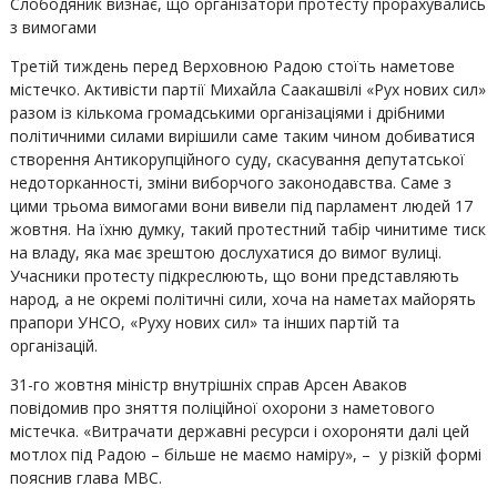
Слободяник визнає, що організатори протесту прорахувались
з вимогами
Третій тиждень перед Верховною Радою стоїть наметове
містечко. Активісти партії Михайла Саакашвілі «Рух нових сил»
разом із кількома громадськими організаціями і дрібними
політичними силами вирішили саме таким чином добиватися
створення Антикорупційного суду, скасування депутатської
недоторканності, зміни виборчого законодавства. Саме з
цими трьома вимогами вони вивели під парламент людей 17
жовтня. На їхню думку, такий протестний табір чинитиме тиск
на владу, яка має зрештою дослухатися до вимог вулиці.
Учасники протесту підкреслюють, що вони представляють
народ, а не окремі політичні сили, хоча на наметах майорять
прапори УНСО, «Руху нових сил» та інших партій та
організацій.
31-го жовтня міністр внутрішніх справ Арсен Аваков
повідомив про зняття поліційної охорони з наметового
містечка. «Витрачати державні ресурси і охороняти далі цей
мотлох під Радою – більше не маємо наміру», – у різкій формі
пояснив глава МВС.