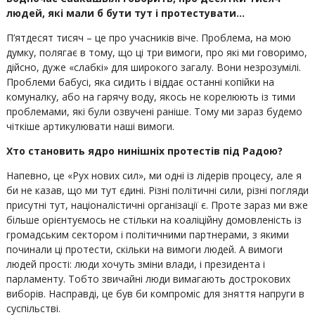
людей, які мали б бути тут і протестувати…
П’ятдесят тисяч – це про учасників віче. Проблема, на мою
думку, полягає в тому, що ці три вимоги, про які ми говоримо,
дійсно, дуже «слабкі» для широкого загалу. Вони незрозумілі.
Проблеми бабусі, яка сидить і віддає останні копійки на
комуналку, або на гарячу воду, якось не корелюють із тими
проблемами, які були озвучені раніше. Тому ми зараз будемо
чіткіше артикулювати наші вимоги.
Хто становить ядро
нинішніх протестів під Радою?
Напевно, це «Рух нових сил», ми одні із лідерів процесу, але я
би не казав, що ми тут єдині. Різні політичні сили, різні погляди
присутні тут, націоналістичні організації є. Проте зараз ми вже
більше орієнтуємось не стільки на коаліційну домовленість із
громадським сектором і політичними партнерами, з якими
починали ці протести, скільки на вимоги людей. А вимоги
людей прості: люди хочуть зміни влади, і президента і
парламенту. Тобто звичайні люди вимагають дострокових
виборів. Насправді, це був би компроміс для зняття напруги в
суспільстві.