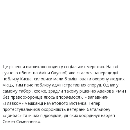
Це рішення викликало подив у соціальних мережах. На тлі
гучного вбивства Аміни Окуєвої, яке сталося напередодні
поблизу Києва, силовики мали б зміцнювати охорону людних
місць, тим паче поблизу адміністративних споруд. Однак у
самому таборі, схоже, зраділи такому рішенню Авакова. «Ми і
без правоохоронців якось впораємося», – запевнили
«Главком» мешканці наметового містечка. Тепер
протестувальників охороняють ветерани батальйону
«Донбас» та інших підрозділів, дії яких координує нардеп
Семен Семенченко.