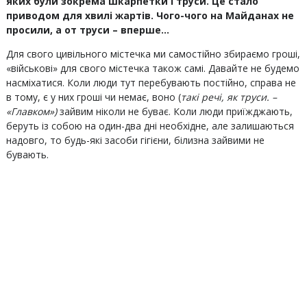
яких були зокрема шкарпетки і труси. Це стало
приводом для хвилі жартів. Чого-чого на Майданах не
просили, а от труси – вперше…
Для свого цивільного містечка ми самостійно збираємо гроші,
«військові» для свого містечка також самі. Давайте не будемо
насміхатися. Коли люди тут перебувають постійно, справа не
в тому, є у них гроші чи немає, воно (
такі реч
і, як труси. –
«Главком»
)
зайвим ніколи не буває. Коли люди приїжджають,
беруть із собою на один-два дні необхідне, але залишаються
надовго, то будь-які засоби гігієни, білизна зайвими не
бувають.