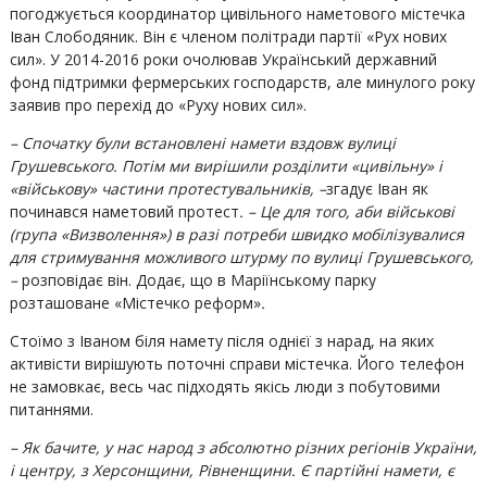
погоджується координатор цивільного наметового містечка
Іван Слободяник. Він є членом політради партії «Рух нових
сил». У 2014-2016 роки очолював Український державний
фонд підтримки фермерських господарств, але минулого року
заявив про перехід до «Руху нових сил».
– Спочатку були встановлені намети вздовж вулиці
Грушевського. Потім ми вирішили розділити «цивільну» і
«військову» частини протестувальників, –
згадує Іван як
починався наметовий протест
. – Це для того, аби військові
(група «Визволення») в разі потреби швидко мобілізувалися
для стримування можливого штурму по вулиці Грушевського,
–
розповідає він. Додає, що в Маріїнському парку
розташоване «Містечко реформ»
.
Стоїмо з Іваном біля намету після однієї з нарад, на яких
активісти вирішують поточні справи містечка. Його телефон
не замовкає, весь час підходять якісь люди з побутовими
питаннями.
– Як бачите, у нас народ з абсолютно різних регіонів України,
і центру, з Херсонщини, Рівненщини. Є партійні намети, є