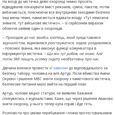
На вході до містечка деякі охоронці чемно просять
відвідувачів показувати вміст рюкзаків, сумок, пакетів, потім
вибачаються, пояснюючи все внутрішніми заходами безпеки.
Інші менш чемні, намагаються вдавати владу: «Тут неможна
знімати, тут військове містечко», – із серйозним виразом
обличчя заявив один із охоронців.
–
Приходив до нас якийсь хлопець, який представився
журналістом, відмовився реєструватися, ходив, роздивлявся,
–
пояснює Іванна, яка виконує функції комунікатора в
інформцентрі містечка.
– Що він тут робив, не знаю. Але
потім ЗМІ пишуть усіляку гидоту необ’єктивну про нас.
Дівчина взялася провести «
Главком
» до відповідального за
безпеку табору, чоловіка на ім’я Артур. Після вбивства Аміни
Окуєвої і рішення МВС зняти охорону з наметового містечка,
безпекове питання мало вийти на перший план.
Артур, чоловік міцної статури, не виявляє бажання
спілкуватись з журналістами. Каже, що через рішення Авакова
зняти охорону, у нього тепер купа справ і йде геть.
Розповісти про умови перебування і плани протестувальників