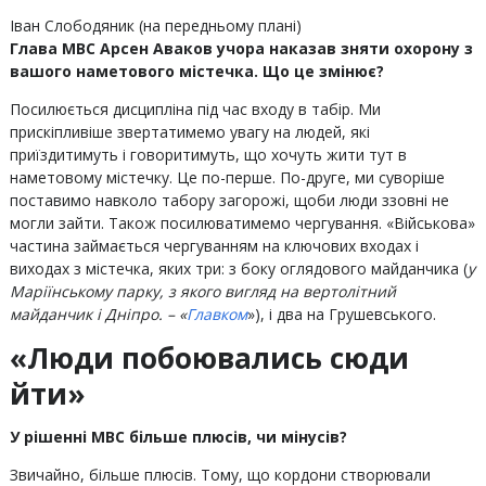
Іван Слободяник (на передньому плані)
Глава МВС Арсен Аваков учора наказав зняти охорону з
вашого наметового містечка. Що це змінює?
Посилюється дисципліна під час входу в табір. Ми
прискіпливіше звертатимемо увагу на людей, які
приїздитимуть і говоритимуть, що хочуть жити тут в
наметовому містечку. Це по-перше. По-друге, ми суворіше
поставимо навколо табору загорожі, щоби люди ззовні не
могли зайти. Також посилюватимемо чергування. «Військова»
частина займається чергуванням на ключових входах і
виходах з містечка, яких три: з боку оглядового майданчика (
у
Маріїнському парку, з якого вигляд на вертолітний
майданчик і Дніпро. – «
Главком
»), і два на Грушевського.
«Люди побоювались сюди
йти»
У рішенні МВС більше плюсів, чи мінусів?
Звичайно, більше плюсів. Тому, що кордони створювали