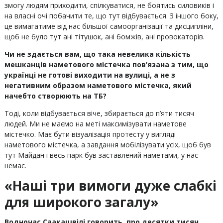
змогу людям приходити, спілкуватися, не боятись силовиків і
на власні очі побачити те, що тут відбувається. З іншого боку,
це вимагатиме від нас більшої самоорганізації та дисципліни,
щоб не було тут ані тітушок, ані бомжів, ані провокаторів.
Чи не здається вам, що така невелика кількість
мешканців наметового містечка пов’язана з тим, що
українці не готові виходити на вулиці, а не з
негативним образом наметового містечка, який
начебто створюють на ТБ?
Тоді, коли відбувається віче, збирається до п’яти тисяч
людей. Ми не маємо на меті максимізувати наметове
містечко. Має бути візуалізація протесту у вигляді
наметового містечка, а завдання мобілізувати усіх, щоб був
тут Майдан і весь парк був заставлений наметами, у нас
немає.
«Наші три вимоги дуже слабкі
для широкого загалу»
Водночас
Саакашвілі говорить, про десятки тисяч