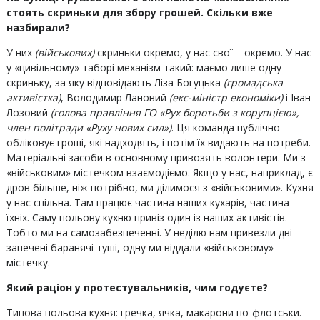
стоять скриньки для збору грошей. Скільки вже
назбирали?
У них
(
військових
)
скриньки окремо, у нас свої – окремо. У нас
у «цивільному» таборі механізм такий: маємо лише одну
скриньку, за яку відповідають Ліза Богуцька
(громадська
активістка)
, Володимир Лановий
(екс-міністр економіки)
і Іван
Лозовий
(голова правління ГО «Рух боротьби з корупцією»,
член політради «Руху нових сил»)
. Ця команда публічно
обліковує гроші, які надходять, і потім їх видають на потреби.
Матеріальні засоби в основному привозять волонтери. Ми з
«військовим» містечком взаємодіємо. Якщо у нас, наприклад, є
дров більше, ніж потрібно, ми ділимося з «військовими». Кухня
у нас спільна. Там працює частина наших кухарів, частина –
їхніх. Саму польову кухню привіз один із наших активістів.
Тобто ми на самозабезпеченні. У неділю нам привезли дві
запечені баранячі туші, одну ми віддали «військовому»
містечку.
Який раціон у протестувальників, чим годуєте?
Типова польова кухня: гречка, ячка, макарони по-флотськи.