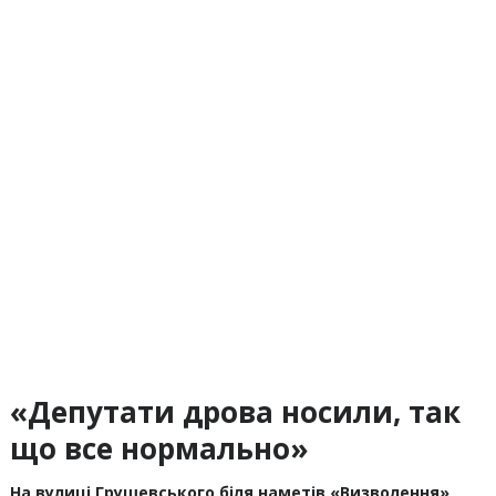
«Депутати дрова носили, так
що все нормально»
На вулиці Грушевського біля наметів «Визволення»