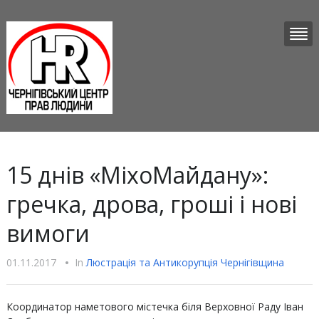
15 днів «МіхоМайдану»:
гречка, дрова, гроші і нові
вимоги
01.11.2017
•
In
Люстрацiя та Антикорупцiя Чернігівщина
Координатор наметового містечка біля Верховної Раду Іван