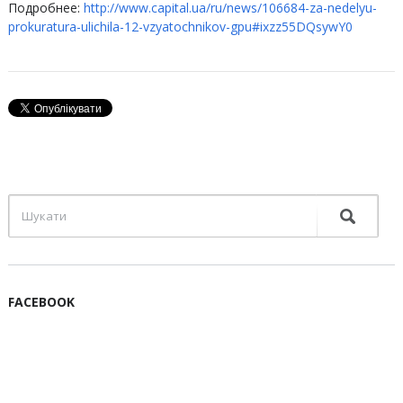
Подробнее:
http://www.capital.ua/ru/news/106684-za-nedelyu-
prokuratura-ulichila-12-vzyatochnikov-gpu#ixzz55DQsywY0
FACEBOOK