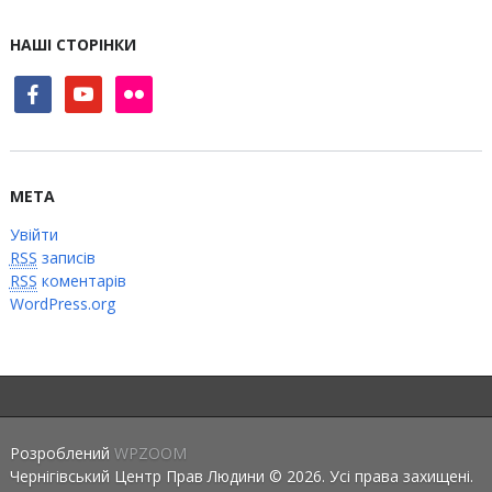
НАШІ СТОРІНКИ
facebook
youtube
flickr
МЕТА
Увійти
RSS
записів
RSS
коментарів
WordPress.org
Розроблений
WPZOOM
Чернігівський Центр Прав Людини © 2026. Усі права захищені.