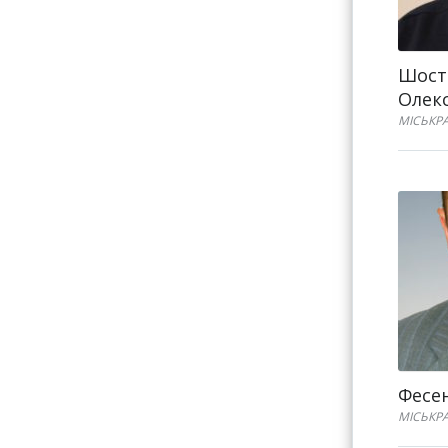
Шост
Олек
МІСЬКР
Фесен
МІСЬКР