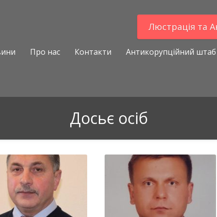
Люстрацiя та 
вини
Про нас
Контакти
Антикорупційний штаб
Досьє осіб