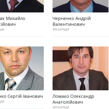
ак Михайло
Черненко Андрій
сійович
Валентинович
АДА
МІСЬКРАДА
ко Сергій Іванович
Ломако Олександр
Анатолійович
АДА
МІСЬКРАДА